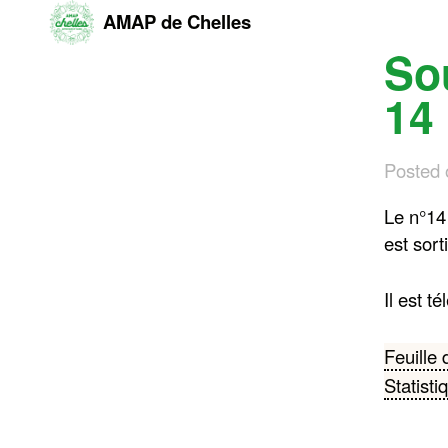
AMAP de Chelles
Sou
Skip
to
14
content
Posted
Le n°14
est sorti
Il est 
Navi
Feuille
Statisti
de
l’art