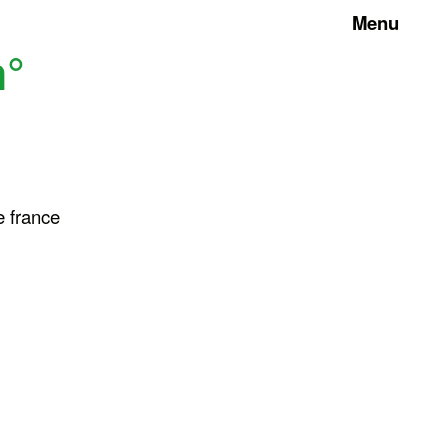
Menu
n°
e france