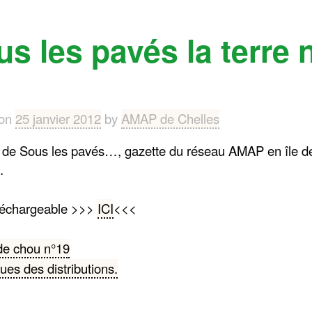
s les pavés la terre 
 on
25 janvier 2012
by
AMAP de Chelles
 de Sous les pavés…, gazette du réseau AMAP en île d
.
téléchargeable >>>
ICI
<<<
gation
 de chou n°19
ques des distributions.
icle